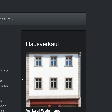
ressum
Hausverkauf
t, die
st
en an
en
e den
Verkauf Wohn- und
das