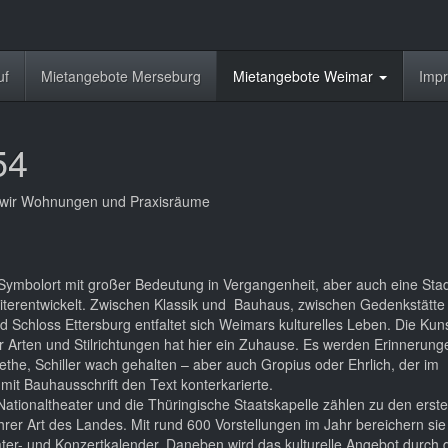
uf
Mietangebote Merseburg
Mietangebote Weimar
Imp
54
n wir Wohnungen und Praxisräume
 Symbolort mit großer Bedeutung in Vergangenheit, aber auch eine Stad
eiterentwickelt. Zwischen Klassik und Bauhaus, zwischen Gedenkstätte
 Schloss Ettersburg entfaltet sich Weimars kulturelles Leben. Die Kun
r Arten und Stilrichtungen hat hier ein Zuhause. Es werden Erinnerung
ethe, Schiller wach gehalten – aber auch Gropius oder Ehrlich, der im
mit Bauhausschrift den Text konterkarierte.
ationaltheater und die Thüringische Staatskapelle zählen zu den erst
hrer Art des Landes. Mit rund 600 Vorstellungen im Jahr bereichern si
er- und Konzertkalender. Daneben wird das kulturelle Angebot durch 