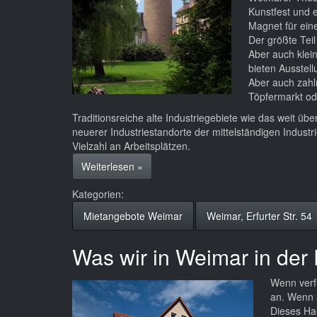
Kunstfest und e
Magnet für eine
Der größte Teil
Aber auch klei
bieten Ausstel
Aber auch zahlr
Töpfermarkt od
Traditionsreiche alte Industriegebiete wie das weit üb
neuerer Industriestandorte der mittelständigen Indust
Vielzahl an Arbeitsplätzen.
bei Ein wenig über Weimar
Weiterlesen
»
Kategorien:
Mietangebote Weimar
Weimar, Erfurter Str. 54
Was wir in Weimar in der E
Wenn verf
an. Wenn a
Dieses Hau