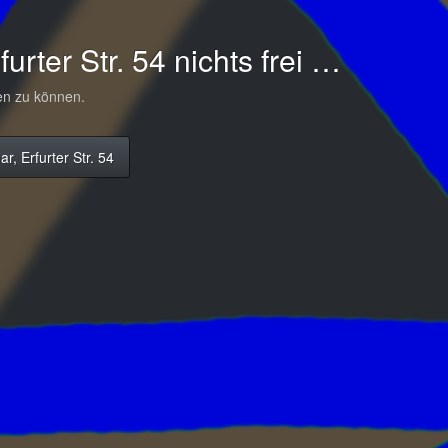
rfurter Str. 54 nichts frei …
en zu können.
r, Erfurter Str. 54