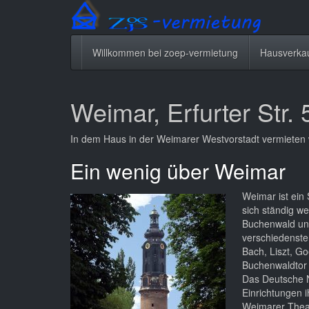
Zum
Hauptinhalt
springen
Willkommen bei zoep-vermietung
Hausverka
Weimar, Erfurter Str. 
In dem Haus in der Weimarer Westvorstadt vermiete
Ein wenig über Weimar
Weimar ist ein
sich ständig w
Buchenwald und
verschiedenste
Bach, Liszt, Go
Buchenwaldtor 
Das Deutsche N
Einrichtungen i
Weimarer Theat