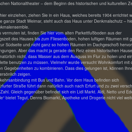
chen Nationaltheater – dem Beginn des historischen und kulturellen 
ier einziehen, ziehen Sie in ein Haus, welches bereits 1904 errichtet 
ie ganze Stadt Weimar, steht auch das Haus unter Denkmalschutz – hie
nkmalensemble.
 vermuten ist, finden Sie hier vom alten Parkettfußboden aus der
gszeit des Hauses bis zum Fliesenboden, hohen luftigen Räumen mit 
zur Südseite und nicht ganz so hohen Räumen im Dachgeschoß hervo
gungen. Aber das macht ja gerade den Reiz eines historischen Hause
natürlich nicht, dass Wasser aus dem Ausguss im Flur zu holen und ei
ilette benutzen zu müssen. Vielmehr wurde versucht Wohnkomfort mit 
hen Gegebenheiten zu kombinieren. Dass dies gelungen ist, können Ihn
ersönlich zeigen.
erkehrsanbindung mit Bus und Bahn. Vor dem Haus befinden sich
rfurter Straße führt dann natürlich auch nach Erfurt und zu zwei vers
ahl. Gleich gegenüber befindet sich ein Lidl Markt. Aldi, Netto und Ed
“ bietet Tegut, Denns Biomarkt, Apotheke und Drogerie nicht viel weit
. 54 bieten