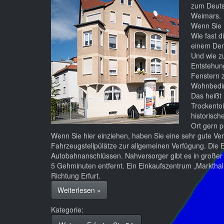
zum Deuts
Weimars.
Wenn Sie h
Wie fast d
einem De
Und wie zu
Entstehun
Fenstern 
Wohnbedin
Das heißt 
Trockento
historisc
Ort gern p
Wenn Sie hier einziehen, haben Sie eine sehr gute V
Fahrzeugstellpülätze zur allgemeinen Verfügung. Die E
Autobahnanschlüssen. Nahversorger gibt es in großer Z
5 Gehminuten entfernt. Ein Einkaufszentrum „Markthalle
Richtung Erfurt.
bei Was wir in Weimar in der Erfurter Str
Weiterlesen
»
Kategorie: