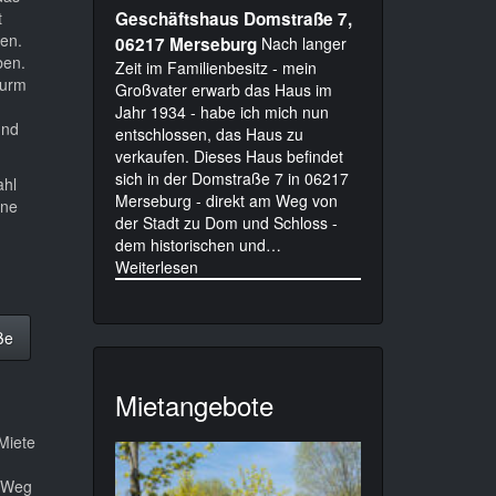
Geschäftshaus Domstraße 7,
t
gen.
06217 Merseburg
Nach langer
ben.
Zeit im Familienbesitz - mein
turm
Großvater erwarb das Haus im
Jahr 1934 - habe ich mich nun
und
entschlossen, das Haus zu
verkaufen. Dieses Haus befindet
sich in der Domstraße 7 in 06217
ahl
Merseburg - direkt am Weg von
ine
der Stadt zu Dom und Schloss -
dem historischen und…
Weiterlesen
ße
Mietangebote
Miete
m Weg