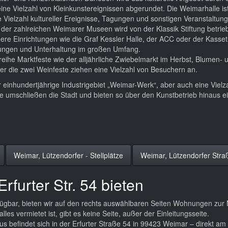
ine Vielzahl von Kleinkunstereignissen abgerundet. Die Weimarhalle is
 Vielzahl kultureller Ereignisse, Tagungen und sonstigen Veranstaltun
 der zahlreichen Weimarer Museen wird von der Klassik Stiftung betrie
nere Einrichtungen wie die Graf Kessler Halle, der ACC oder der Kasse
lungen und Unterhaltung im großen Umfang.
eihe Marktfeste wie der alljährliche Zwiebelmarkt im Herbst, Blumen- 
er die zwei Weinfeste ziehen eine Vielzahl von Besuchern an.
er einhundertjährige Industrigebiet „Weimar-Werk“, aber auch eine Vielz
rie umschließen die Stadt und bieten so über den Kunstbetrieb hinaus e
Weimar, Lützendorfer - Stellplätze
Weimar, Lützendorfer Stra
rfurter Str. 54 bieten
ügbar, bieten wir auf den rechts auswählbaren Seiten Wohnungen zur 
lles vermietet ist, gibt es keine Seite, außer der Einleitungsseite.
s befindet sich in der Erfurter Straße 54 in 99423 Weimar – direkt a