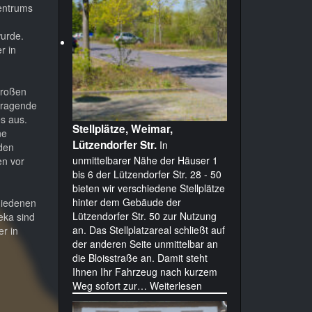
Zentrums
wurde.
r in
großen
rragende
s aus.
Stellplätze, Weimar,
ne
Lützendorfer Str.
In
den
unmittelbarer Nähe der Häuser 1
en vor
bis 6 der Lützendorfer Str. 28 - 50
bieten wir verschiedene Stellplätze
hinter dem Gebäude der
chiedenen
Lützendorfer Str. 50 zur Nutzung
eka sind
an. Das Stellplatzareal schließt auf
er in
der anderen Seite unmittelbar an
die Bloisstraße an. Damit steht
Ihnen Ihr Fahrzeug nach kurzem
Weg sofort zur…
Weiterlesen