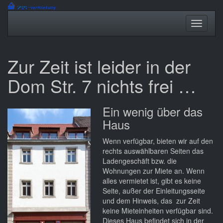
Zum
Hauptinhalt
Navigation
Navigati
springen
ein-/ausblenden
ein-/au
Zur Zeit ist leider in der
Dom Str. 7 nichts frei …
Ein wenig über das
Haus
Wenn verfügbar, bieten wir auf den
rechts auswählbaren Seiten das
Ladengeschäft bzw. die
Wohnungen zur Miete an. Wenn
alles vermietet ist, gibt es keine
Seite, außer der Einleitungsseite
und dem Hinweis, das zur Zeit
keine Mieteinheiten verfügbar sind.
Dieses Haus befindet sich in der